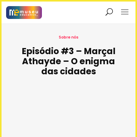
Exposições
Educadores
Sobre nós
Episódio #3 – Marçal
Athayde – O enigma
Educação
Interatividade
Patrimonial
das cidades
Sobre nós
Museu em Rede
Rolê no Museu