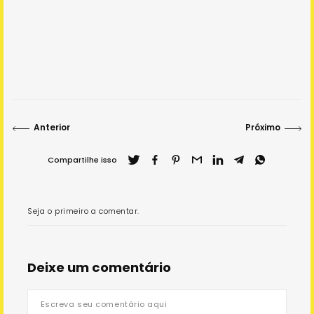
Sobre o Projeto
Sobre o IBC
Anterior
Próximo
Visitar outro museu
Compartilhe isso
Copyright 2022 Instituto Bem Cultural
Seja o primeiro a comentar.
Deixe um comentário