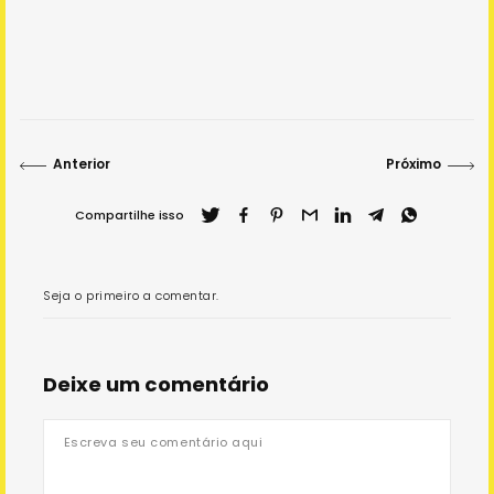
Sobre o Projeto
Sobre o IBC
Anterior
Próximo
Visitar outro museu
Compartilhe isso
Copyright 2022 Instituto Bem Cultural
Seja o primeiro a comentar.
Deixe um comentário