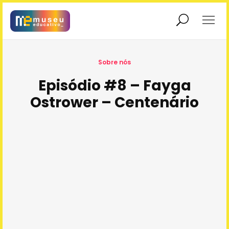
Exposições
Educadores
Sobre nós
Episódio #8 – Fayga
Ostrower – Centenário
Educação
Interatividade
Patrimonial
Sobre nós
Museu em Rede
Rolê no Museu