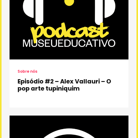
Sobre o Projeto
Sobre o IBC
Visitar outro museu
Sobre nós
Copyright 2022 Instituto Bem Cultural
Episódio #2 – Alex Vallauri – O
pop arte tupiniquim