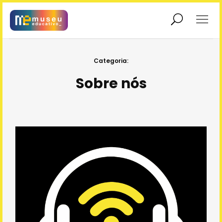
Exposições
Educadores
Categoria:
Sobre nós
Educação
Interatividade
Patrimonial
Sobre nós
Museu em Rede
Rolê no Museu